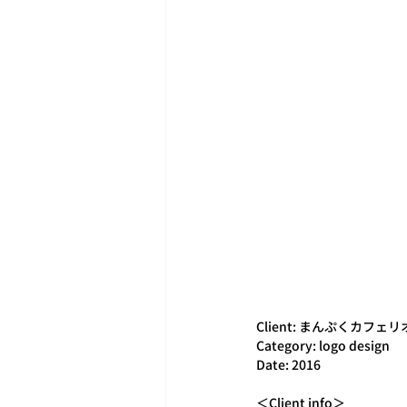
Client: まんぷくカフェ
Category: logo design
Date: 2016
＜Client info＞