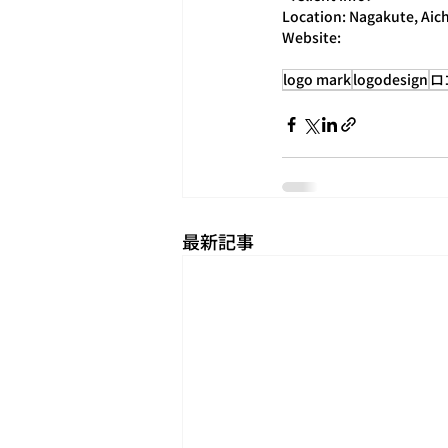
Location: Nagakute, Aich
Website:
logo mark
logodesign
ロ
最新記事