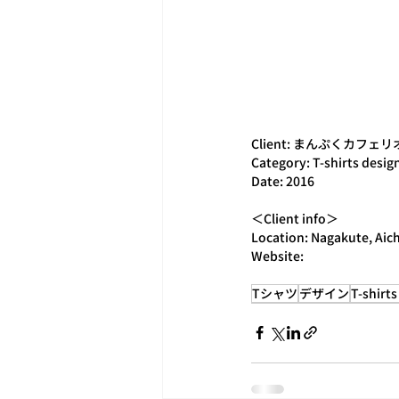
Client: まんぷくカフェ
Category: T-shirts desig
Date: 2016
＜Client info＞
Location: Nagakute, Aich
Website:
Tシャツ
デザイン
T-shirts