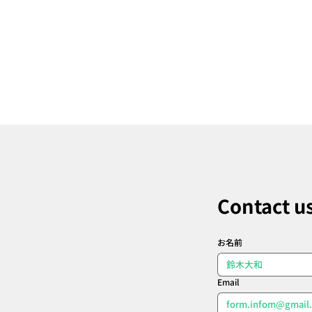
彩琳
奥三河蒸留所×Kinoco 森か
おるラボ イオンモール豊川店
ファサードデザイン
Contact u
お名前
Email