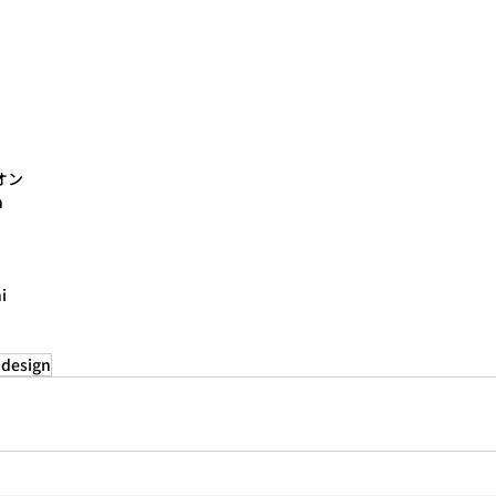
リオン
n
i
 design