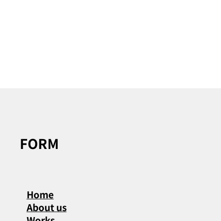
WORKING FOODIE WEB LP
デザイン
FORM
Home
About us
Works