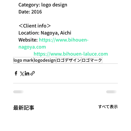
Category: logo design
Date: 2016
＜Client info＞
Location: Nagoya, Aichi
Website: 
https://www.bihouen-
nagoya.com
https://www.bihouen-laluce.com
logo mark
logodesign
ロゴデザイン
ロゴマーク
最新記事
すべて表示