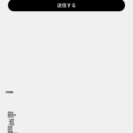
送信する
FORM
Home
About us
Works
・
Logo
・
Web
・
Print
Price
Flow
News