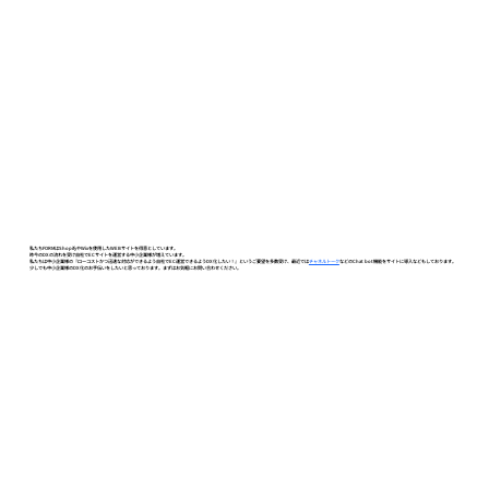
私たちFORMはShopifyやWixを使用したWEBサイトを得意としています。
昨今のDXの流れを受け自社でECサイトを運営する中小企業様が増えています。
私たちは中小企業様の『ローコストかつ迅速な対応ができるよう自社でEC運営できるようDX化したい！』というご要望を多数受け、最近では
チャネルトーク
などのChat bot機能をサイトに導入などもしております。
少しでも中小企業様のDX化のお手伝いをしたいと思っております。まずはお気軽にお問い合わせください。