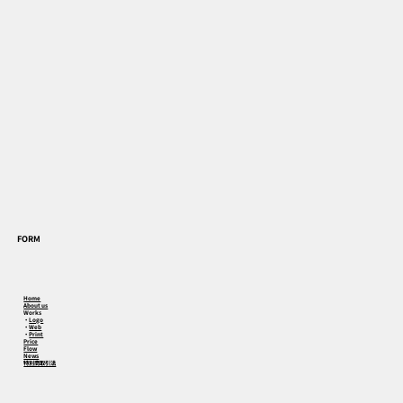
FORM
Home
About us
Works
・
Logo
・
Web
・
Print
Price
Flow
News
特別商取引法