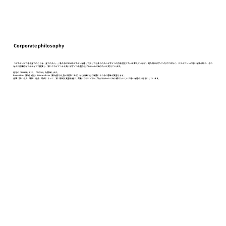
Corporate philosophy
『デザインができる全てのことを、全ての人へ。』私たちFORMはデザインを通して少しでも多くの人へデザインの力を役立てたいと考えています。見た目のデザインだけではなく、クライアントの想いを汲み取り、それ
をより効果的なアイディアで提案し、常にクライアントと共にデザインを創り上げるチームでありたいと考えています。
社名の『FORM』とは、『カタチ』を意味します。
formation（形成, 成立）や transform（形を変える, 別の物質にする）など前後に付く単語によりその意味が変容します。
仕事で関わる人、場所、社会、時代によって、常に形成と変容を続け、柔軟にクリエイティブをするチームであり続けたいという想いを込めた社名にしています。