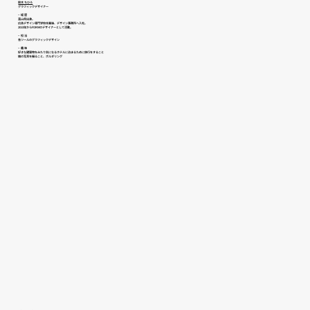
鈴木 ちひろ
グラフィックデザイナー
− 経 歴
富山県出身。
広告デザイン専門学校卒業後、デザイン事務所へ入社。
2013年からFORMのデザイナーとして活動。
− 担 当
各ツールのグラフィックデザイン
− 趣 味
好きな建築物をみたり気になるホテルに泊まるために旅行をすること
​娘の写真を撮ること、ボルダリング