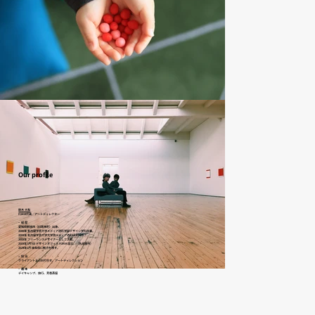
Our profile
鈴木 大和
FORM代表／アートディレクター
− 経 歴
愛知県新城市（旧鳳来町）出身。
2006年 名古屋学芸大学メディア造形学部デザイン学科卒業。
2008年 名古屋学芸大学大学院メディア造形研究科修了。
2008年 フリーランスデザイナーとして活動。
2009年7月7日 デザインオフィス FORM 設立。（名古屋市）
2024年1月 岐阜県に拠点を移す。
− 担 当
クライアントとのお打合せ、アートディレクション
− 趣 味
​デイキャンプ、旅行、芳香蒸留