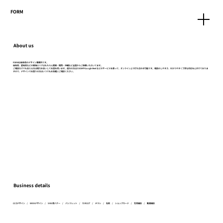
FORM
About us
FORMは岐阜県のデザイン事務所です。
岐阜県、愛知県などの東海エリアはもちろん関東・関西・沖縄など全国からご依頼いただいてます。
ご相談だけでも会える方は極力お会いしてお話を伺います。遠方の方はZOOMやGoogle Meetなどのサービスを使って、オンライン上で打ち合わせ可能です。相談のしやすさ、わかりやすく丁寧な対応を心がけておりま
すので、デザインでお困りの方はいつでもお気軽にご相談ください。
Business details
ロゴデザイン / WEBデザイン / SNS用バナー / パンフレット / カタログ / チラシ / 名刺 / ショップカード / 写真撮影 / 動画撮影