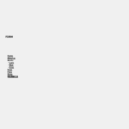
FORM
Home
About us
Works
・
Logo
・
Web
・
Print
Price
Flow
News
特別商取引法