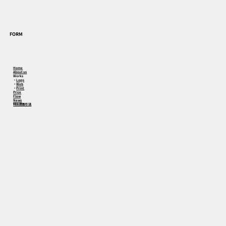
FORM
Home
About us
Works
・
Logo
・
Web
・
Print
Price
Flow
News
特別商取引法