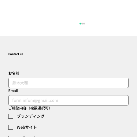
Contact us
お名前
Email
奥三河蒸留所×Kinoco 森かおるラボ イオ
ンモール豊川店 ファサードデザイン
ご相談内容（複数選択可）
ブランディング
Webサイト